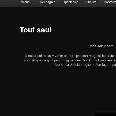
Accueil
Compagnie
Spectacles
Publics
Contact
Aller au contenu principal
Aller au contenu secondaire
Tout seul
Dans son phare, «
La seule présence vivante est son poisson rouge et les deux p
connait que ce qu’il peut imaginer des définitions lues dans 
féérie , la poésie surgissent de façon parf