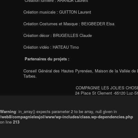
Création lumière : ARANDA Laurent
Création musicale : GUITTON Laurent
Création Costumes et Masque : BEIGBEDER Elsa
Création décor : BRUGEILLES Claude
Création vidéo : HATEAU Timo
Partenaires du projets :
Conseil Général des Hautes Pyrenées, Maison de la Vallée de 
Tarbes.
COMPAGNIE LES JOLIES CHOSES - 
24 Place St Clement -65120 Luz-S
Warning
: in_array() expects parameter 2 to be array, null given in
/web8/compagnielesjol/www/wp-includes/class.wp-dependencies.php
on line
213