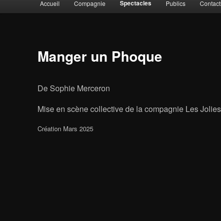
Spectacles
Accueil
Compagnie
Publics
Contact
Aller au contenu principal
Aller au contenu secondaire
Manger un Phoque
De Sophie Merceron
Mise en scène collective de la compagnie Les Jolie
Création Mars 2025